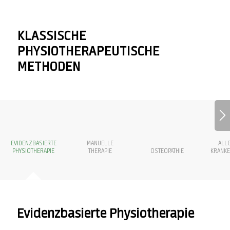
KLASSISCHE
PHYSIOTHERAPEUTISCHE
METHODEN
EVIDENZBASIERTE
MANUELLE
ALL
PHYSIOTHERAPIE
THERAPIE
OSTEOPATHIE
KRANKE
Evidenzbasierte Physiotherapie